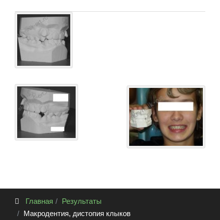
Главная
Результаты
Макродентия, дистопия клыков